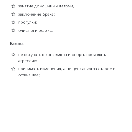
занятие домашними делами;
заключение брака;
прогулки;
очистка и релакс;
Важно:
не вступать в конфликты и споры, проявлять
агрессию;
принимать изменения, а не цепляться за старое и
отжившее;
Сны.
Сны соответствуют энергетике дня – также легки
и чисты. Они помогают восстановиться, поэтому утром
вы будете чувствовать себя обновленными и
отдохнувшими.
Положение Луны в
Зодиаке и ее влияние