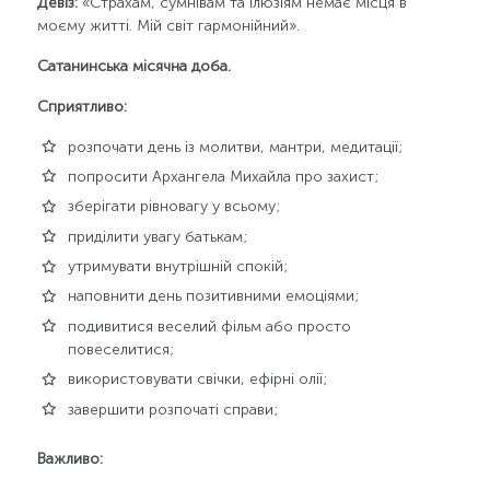
Девіз:
«Страхам, сумнівам та ілюзіям немає місця в
моєму житті. Мій світ гармонійний».
Сатанинська місячна доба.
Сприятливо:
розпочати день із молитви, мантри, медитації;
попросити Архангела Михайла про захист;
зберігати рівновагу у всьому;
приділити увагу батькам;
утримувати внутрішній спокій;
наповнити день позитивними емоціями;
подивитися веселий фільм або просто
повеселитися;
використовувати свічки, ефірні олії;
завершити розпочаті справи;
Важливо: