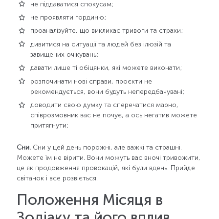
не піддаватися спокусам;
не проявляти гординю;
проаналізуйте, що викликає тривоги та страхи;
дивитися на ситуації та людей без ілюзій та
завищених очікувань;
давати лише ті обіцянки, які можете виконати;
розпочинати нові справи, проєкти не
рекомендується, вони будуть непередбачувані;
доводити свою думку та сперечатися марно,
співрозмовник вас не почує, а ось негатив можете
притягнути;
Сни.
Сни у цей день порожні, але важкі та страшні.
Можете їм не вірити. Вони можуть вас вночі тривожити,
це як продовження провокацій, які були вдень. Прийде
світанок і все розвіється.
Положення Місяця в
Зодіаку та його вплив