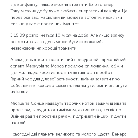
від конфлікту. Інакше можна втратити багато енергії.
Таку місячну добу дуже люблять енергетичні вампіри. Це
перевірка вас. Наскільки ви можете встояти, наскільки
сильно у вас є проти них імунітет.
З 15:09 розпочнеться 10 місячна доба. Але якщо зранку
розлютиться, то день може бути зіпсований,
незважаючи на хороші транзити.
А сам день досить позитивний і ресурсний. Гармонійний
аспект Меркурія та Марса посилює спілкування, обмін
ідеями, надає креативності та активності в роботі.
Гарний час для ділової активності, вміння заявити про
себе, вміння красиво сказати, надихнути, вміти вплинути
на інших.
Місяць та Сонце нададуть творчих ноток вашим ідеям та
проєктам, зарядять оптимізмом, активністю, легкістю.
Вміння радіти простим речам, підтримати інших, підняти
настрій.
І сьогодні дві планети великого та малого щастя, Венера