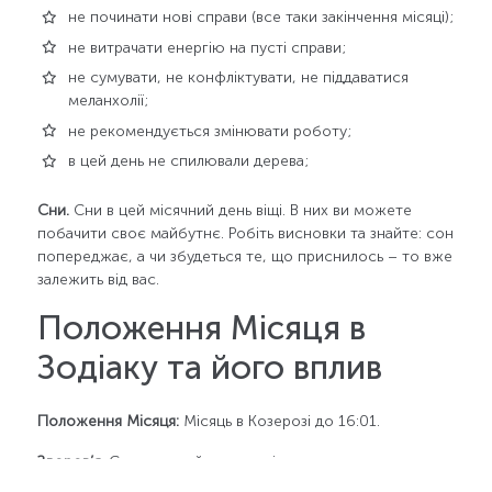
не починати нові справи (все таки закінчення місяці);
не витрачати енергію на пусті справи;
не сумувати, не конфліктувати, не піддаватися
меланхолії;
не рекомендується змінювати роботу;
в цей день не спилювали дерева;
Сни.
Сни в цей місячний день віщі. В них ви можете
побачити своє майбутнє. Робіть висновки та знайте: сон
попереджає, а чи збудеться те, що приснилось – то вже
залежить від вас.
Положення Місяця в
Зодіаку та його вплив
Положення Місяця:
Місяць в Козерозі до 16:01.
Здоров’я.
Сприятливий час для лікування шлунку,
жовчного міхура, язв, гастритів, лікування молочних