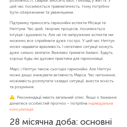
розбіжності, сварки. Вносить хаос і безлад у життя. У
цей час посилюється травматичність, тому потрібно
бути обережними та уважнішими.
Підтримку приносять гармонійні аспекти Місяця та
Нептуна. Час ідей, творчих процесів, посилюється
інтуїція і душевність. Але на тлі напружених аспектів ми
можемо все сприймати дуже гостро. У цей час Нептун
може надавати вразливість. І негативні ситуації можуть
дуже сильно зачіпати. Важливо тримати баланс. Будуть
хороші будь-які духовні практики для гармонізації.
Марс і Нептун також сьогодні гармонійні. Але Нептун
може дещо знижувати активність Марса. Час натхнення,
можливість розплутати складні ситуації, внести ясність
та розуміння.
Рекомендації мають загальний опис. Якщо є бажання
дізнатися особистий прогноз – потрібна
індивідуальна
консультація
.
28 місячна доба: основні