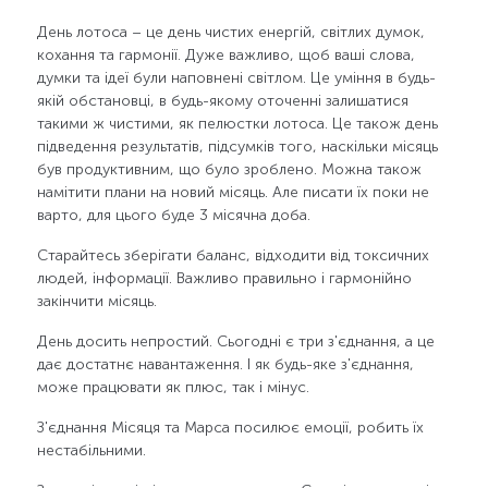
День лотоса – це день чистих енергій, світлих думок,
кохання та гармонії. Дуже важливо, щоб ваші слова,
думки та ідеї були наповнені світлом. Це уміння в будь-
якій обстановці, в будь-якому оточенні залишатися
такими ж чистими, як пелюстки лотоса. Це також день
підведення результатів, підсумків того, наскільки місяць
був продуктивним, що було зроблено. Можна також
намітити плани на новий місяць. Але писати їх поки не
варто, для цього буде 3 місячна доба.
Старайтесь зберігати баланс, відходити від токсичних
людей, інформації. Важливо правильно і гармонійно
закінчити місяць.
День досить непростий. Сьогодні є три з'єднання, а це
дає достатнє навантаження. І як будь-яке з'єднання,
може працювати як плюс, так і мінус.
З'єднання Місяця та Марса посилює емоції, робить їх
нестабільними.