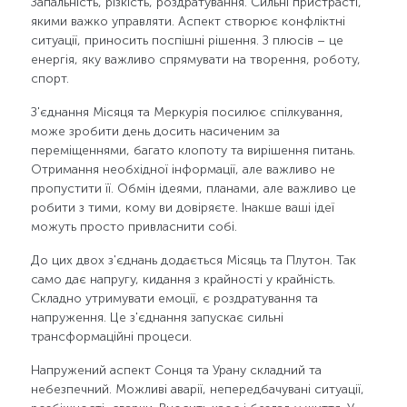
Запальність, різкість, роздратування. Сильні пристрасті,
якими важко управляти. Аспект створює конфліктні
ситуації, приносить поспішні рішення. З плюсів – це
енергія, яку важливо спрямувати на творення, роботу,
спорт.
З'єднання Місяця та Меркурія посилює спілкування,
може зробити день досить насиченим за
переміщеннями, багато клопоту та вирішення питань.
Отримання необхідної інформації, але важливо не
пропустити її. Обмін ідеями, планами, але важливо це
робити з тими, кому ви довіряєте. Інакше ваші ідеї
можуть просто привласнити собі.
До цих двох з'єднань додається Місяць та Плутон. Так
само дає напругу, кидання з крайності у крайність.
Складно утримувати емоції, є роздратування та
напруження. Це з'єднання запускає сильні
трансформаційні процеси.
Напружений аспект Сонця та Урану складний та
небезпечний. Можливі аварії, непередбачувані ситуації,