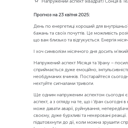
Напружений аспект (квадрат) Сонця в Тел
Прогноз на 23 квітня 2025:
День по енергетиці хороший для внутрішньої
бажань та своїх почуттів. Це можливість розі
що вам близько та відгукується. Енергія міся
І хоч символізм місячного дня досить м'який
Напружений аспект Місяця та Урану – посилю
сприймається дуже емоційно, імпульсивність
необдуманих вчинків. Постарайтеся сьогодні
нехтуйте сигналами тривоги.
Ще одним напруженим аспектом сьогодні є 
аспект, а з огляду на те, що і Уран сьогодні 
може давати аварії, руйнування, непередбаче
своєму, дуже бурхливі та некеровані реакції
підштовхнути до дії, коли можна зрушити сп