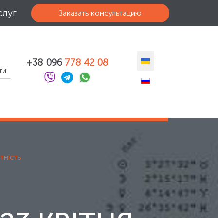
слуг
Заказать консультацию
+38 096
778 42 08
ти
тність