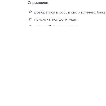
Сприятливо:
розібратися в собі, в своїх істинних бажа
прислухатися до інтуїції;
масаж, СПА-процедури;
побути на природі;
медитація, відвідування храму;
займатися домашніми справами;
добре в цей день лікувальне голодування
Важливо:
не починати нові справи;
не проявляти надлишкову активність;
не реєструвати шлюб;
Сни.
В цей день може наснитися поганий і на