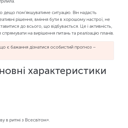
трілила.
о дещо пом'якшуватиме ситуацію. Він надасть
реативні рішення, вміння бути в хорошому настрої, не
ставитися до всього, що відбувається. Це і активність,
 спрямувати на вирішення питань та реалізацію планів.
що є бажання дізнатися особистий прогноз –
сновні характеристики
ву в ритмі з Всесвітом».