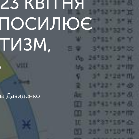
23 КВІТНЯ
У: ПОСИЛЮЄ
АТИЗМ,
Ь
а Давиденко