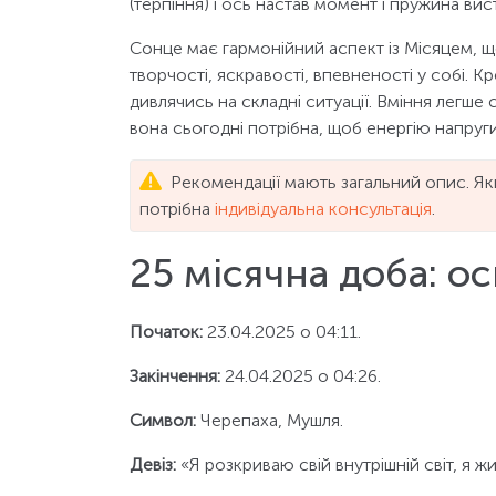
(терпіння) і ось настав момент і пружина вис
Сонце має гармонійний аспект із Місяцем, щ
творчості, яскравості, впевненості у собі. К
дивлячись на складні ситуації. Вміння легше 
вона сьогодні потрібна, щоб енергію напруги
Рекомендації мають загальний опис. Як
потрібна
індивідуальна консультація
.
25 місячна доба: о
Початок:
23.04.2025 о 04:11.
Закінчення:
24.04.2025 о 04:26.
Символ:
Черепаха, Мушля.
Девіз:
«Я розкриваю свій внутрішній світ, я жи