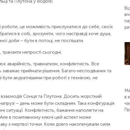
ьці та Плутона у Водолії.
Ві
вп
па
 роботи, це можливість прислухатися до себе, своїх
ри
братися в собі, зрозуміти, чого насправді хоче душа,
чної доби – бути в потоці, не поспішати.
, транзити непрості сьогодні.
є аварійність, травматизм, конфліктність. Все
 заважає приймати рішення. Багато несподіваних та
 бути акуратнішими при роботі з технікою, не
Ме
взаємодія Сонця та Плутона. Досить жорсткий
в 
в напрузі – день може бути складним. Така конфігурація
ча
Пр
ні ситуації. Конфліктність, бажання наполягти на
. Але в позитивному ключі цей аспект може
раву з мертвої точки. Коли довго накопичували сили