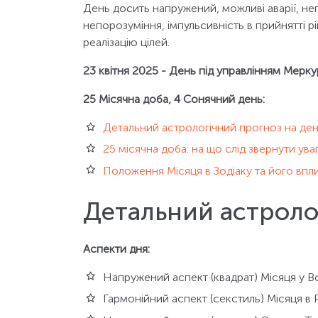
День досить напружений, можливі аварії, не
непорозуміння, імпульсивність в прийнятті р
реалізацію цілей.
23 квітня 2025 - День під управлінням Мерку
25 Місячна доба, 4 Сонячний день:
Детальний астрологічний прогноз на де
25 місячна доба: на що слід звернути ува
Положення Місяця в Зодіаку та його впл
Детальний астроло
Аспекти дня:
Напружений аспект (квадрат) Місяця у Вод
Гармонійний аспект (секстиль) Місяця в Р