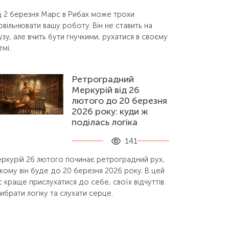
д 2 березня Марс в Рибах може трохи
овільнювати вашу роботу. Він не ставить на
узу, але вчить бути гнучкими, рухатися в своєму
тмі.
Ретроградний
Меркурій від 26
лютого до 20 березня
2026 року: куди ж
поділась логіка
141
ркурій 26 лютого починає ретроградний рух,
якому він буде до 20 березня 2026 року. В цей
с краще прислухатися до себе, своїх відчуттів.
ибрати логіку та слухати серце.