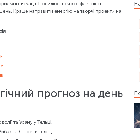
На
приємні ситуації. Посилюється конфліктність,
ішень. Краще направити енергію на творчі проекти на
рія
нь
гу
ив
гічний прогноз на день
По
олії та Урану у Тельці.
ибах та Сонця в Тельці.