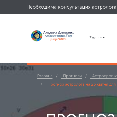
Необходима консультация астролога?
Zodiac
Головна
Прогнози
Астропрогно
Прогноз астролога на 23 квітня для 