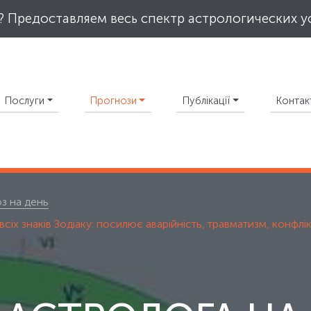
 Предоставляем весь спектр астрологических у
Послуги
Прогнози
Публікації
Контак
з на день
всіх знаків Зодіаку: посилює аварійність, травматизм, конфлік