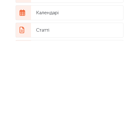
Календарі
Статті
Все про знаки Зодіаку
Астрологічні події
Астрологічний гумор
Популярні статті
Марс в Рибах від 2
березня до 9 квітня
2026 року: коли сила
стає хвилею