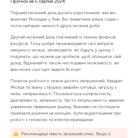
Прогноз на 5 серпня 2024:
Перший місячний день досить коротенький, але він
включає Молодик у Леві. Він триватиме кілька годин і
потім набирає чинності друга місячна доба.
Другий місячний день пов'язаний із темою фінансів,
ресурсів. Тому добре проаналізувати свої витрати
минулого місяця, запланувати, які будуть у цьому, і
подумати, що можна ще зробити, щоб збільшити свій
дохід. Відзначайте також несподівані можливості, які
вам може сьогодні надати Всесвіт.
Початок робочого тижня досить напружений. Квадрат
Місяця та Урану створює аварійні ситуації, загрозу з
неба, неприємності. Посилюється конфліктність,
дратівливість, запальність. Часто імпульсивність заважає
ухваленню правильних рішень. Важливо не поспішати
приймати рішення на емоціях, бути акуратнішими при
роботі з технікою та електроприладами.
Рекомендації мають загальний опис. Якщо є