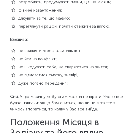
розробляти, продумувати плани, цілі на місяць;
фізичні навантаження;
дякувати за те, що маємо;
переглянути раціон, почати стежити за вагою;
Важливо:
не виявляти агресію, запальність;
не йти на конфлікт;
не шкодувати себе, не скаржитися на життя;
не піддаватися смутку, зневірі;
дуже погано переїдання;
Сни.
У цю місячну добу снам можна не вірити. Часто все
буває навпаки: якщо Вам сниться, що ви не можете з
чимось впоратися, то наяву у Вас все вийде.
Положення Місяця в
Зодіаку та його вплив