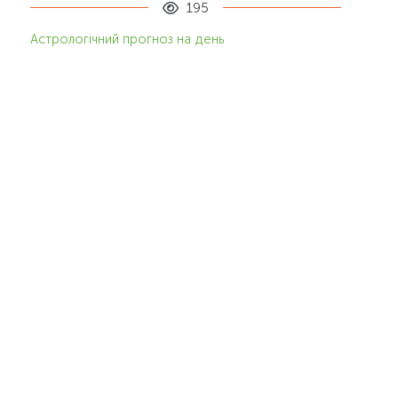
195
Астрологічний прогноз на день
Сьогодні день досить конфліктний та
травмонебезпечний. Можливі сварки, неприємні
ситуації. У справах багато плутанини та
нерозуміння. Не приймайте необдуманих та
поспішних рішень. Добре займатися рутинними
справами.
Читати далі...
15
груд.
2023